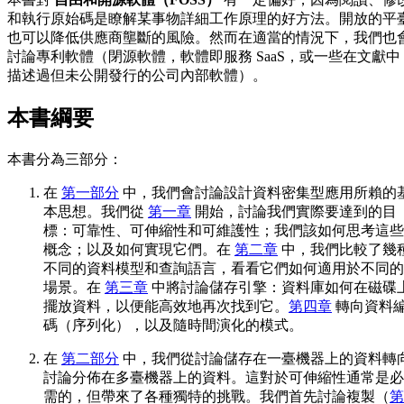
和執行原始碼是瞭解某事物詳細工作原理的好方法。開放的平
也可以降低供應商壟斷的風險。然而在適當的情況下，我們也
討論專利軟體（閉源軟體，軟體即服務 SaaS，或一些在文獻中
描述過但未公開發行的公司內部軟體）。
本書綱要
本書分為三部分：
在
第一部分
中，我們會討論設計資料密集型應用所賴的
本思想。我們從
第一章
開始，討論我們實際要達到的目
標：可靠性、可伸縮性和可維護性；我們該如何思考這些
概念；以及如何實現它們。在
第二章
中，我們比較了幾
不同的資料模型和查詢語言，看看它們如何適用於不同的
場景。在
第三章
中將討論儲存引擎：資料庫如何在磁碟
擺放資料，以便能高效地再次找到它。
第四章
轉向資料
碼（序列化），以及隨時間演化的模式。
在
第二部分
中，我們從討論儲存在一臺機器上的資料轉
討論分佈在多臺機器上的資料。這對於可伸縮性通常是必
需的，但帶來了各種獨特的挑戰。我們首先討論複製（
第