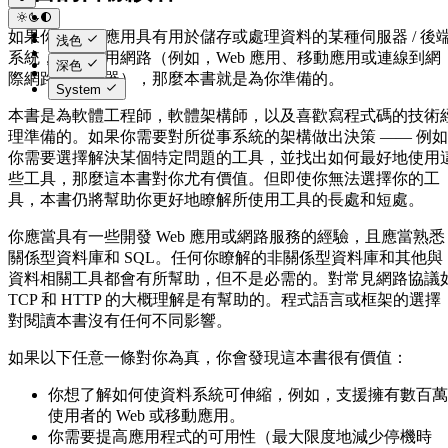
如果你開發的應用具有用於儲存或處理資料的某種伺服器 / 後
浅色
系統，而且使用網路（例如，Web 應用、移動應用或連線到網
深色
際網路的感測器），那麼本書就是為你準備的。
System
本書是為軟體工程師，軟體架構師，以及喜歡寫程式碼的技術
理準備的。如果你需要對所從事系統的架構做出決策 —— 例如
你需要選擇解決某個特定問題的工具，並找出如何最好地使用
些工具，那麼這本書對你尤有價值。但即使你無法選擇你的工
具，本書仍將幫助你更好地瞭解所使用工具的長處和短處。
你應當具有一些開發 Web 應用或網路服務的經驗，且應當熟悉
關係型資料庫和 SQL。任何你瞭解的非關係型資料庫和其他與
資料相關工具都會有所幫助，但不是必需的。對常見網路協議
TCP 和 HTTP 的大概理解是有幫助的。程式語言或框架的選擇
對閱讀本書沒有任何不同影響。
如果以下任意一條對你為真，你會發現這本書很有價值：
你想了解如何使資料系統可伸縮，例如，支援擁有數百萬
使用者的 Web 或移動應用。
你需要提高應用程式的可用性（最大限度地減少停機時