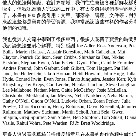
他人的想法與知識。在計算領域，我們往往會被各種新鮮花樣
吸引，但我認為前人完成的工作中，有太多值得我們學習的地
了。本書有 800 多處引用：文章、部落格、講座、文件等，對
來說這些都是寶貴的學習資源。我非常感謝這些材料的作者分
他們的知識。
我也從與人交流中學到了很多東西，很多人花費了寶貴的時間
我討論想法並耐心解釋。特別感謝 Joe Adler, Ross Anderson, Pete
Bailis, Márton Balassi, Alastair Beresford, Mark Callaghan, Mat
Clayton, Patrick Collison, Sean Cribbs, Shirshanka Das, Niklas
Ekström, Stephan Ewen, Alan Fekete, Gyula Fóra, Camille Fournier,
Andres Freund, John Garbutt, Seth Gilbert, Tom Haggett, Pat Hel‐
land, Joe Hellerstein, Jakob Homan, Heidi Howard, John Hugg, Julia
Hyde, Conrad Irwin, Evan Jones, Flavio Junqueira, Jessica Kerr, Kyl
Kingsbury, Jay Kreps, Carl Lerche, Nicolas Liochon, Steve Loughran
Lee Mallabone, Nathan Marz, Caitie McCaffrey, Josie McLellan,
Christopher Meiklejohn, Ian Meyers, Neha Narkhede, Neha Narula,
Cathy O’Neil, Onora O’Neill, Ludovic Orban, Zoran Perkov, Julia
Powles, Chris Riccomini, Henry Robinson, David Rosenthal, Jennife
Rullmann, Matthew Sackman, Martin Scholl, Amit Sela, Gwen
Shapira, Greg Spurrier, Sam Stokes, Ben Stopford, Tom Stuart, Dian
Vasile, Rahul Vohra, Pete Warden, 以及 Brett Wooldridge.
更多人透過審閱草稿並提供反饋意見在本書的創作過程中做出