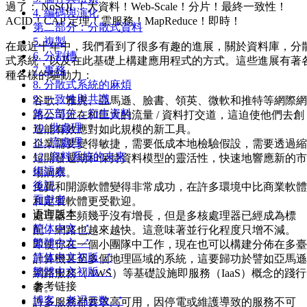
過了： NoSQL！大資料！Web-Scale！分片！最終一致性！
4. 編碼與演化
ACID！CAP 定理！雲服務！MapReduce！即時！
第二部分：分散式資料
5. 複製
在最近十年中，我們看到了很多有趣的進展，關於資料庫，分
6. 分割槽
式系統，以及在此基礎上構建應用程式的方式。這些進展有著
7. 事務
種各樣的驅動力：
8. 分散式系統的麻煩
9. 一致性與共識
谷歌、雅虎、亞馬遜、臉書、領英、微軟和推特等網際網
第三部分：衍生資料
路公司正在和巨大的流量 / 資料打交道，這迫使他們去創
10. 批處理
造能有效應對如此規模的新工具。
11. 流處理
企業需要變得敏捷，需要低成本地檢驗假設，需要透過縮
12. 資料系統的未來
短開發週期和保持資料模型的靈活性，快速地響應新的市
術語表
場洞察。
後記
免費和開源軟體變得非常成功，在許多環境中比商業軟體
貢獻者
和定製軟體更受歡迎。
语言版本
處理器主頻幾乎沒有增長，但是多核處理器已經成為標
简体中文 ↗
配，網路也越來越快。這意味著並行化程度只增不減。
繁體中文 ↗
即使你在一個小團隊中工作，現在也可以構建分佈在多臺
简体中文初版 ↗
計算機甚至多個地理區域的系統，這要歸功於譬如亞馬遜
繁體中文初版 ↗
網路服務（AWS）等基礎設施即服務（IaaS）概念的踐行
参考链接
者。
博客：老冯云数 ↗
許多服務都要求高可用，因停電或維護導致的服務不可