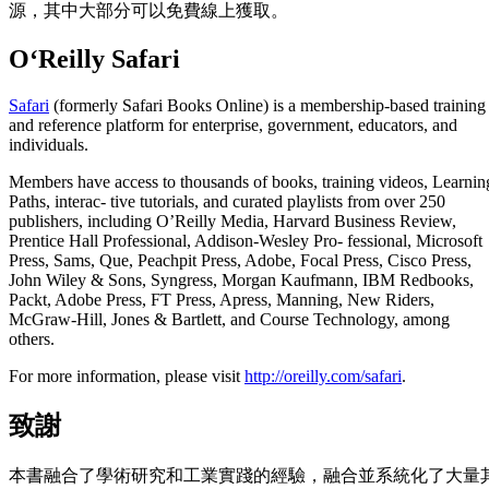
源，其中大部分可以免費線上獲取。
O‘Reilly Safari
Safari
(formerly Safari Books Online) is a membership-based training
and reference platform for enterprise, government, educators, and
individuals.
Members have access to thousands of books, training videos, Learnin
Paths, interac‐ tive tutorials, and curated playlists from over 250
publishers, including O’Reilly Media, Harvard Business Review,
Prentice Hall Professional, Addison-Wesley Pro‐ fessional, Microsoft
Press, Sams, Que, Peachpit Press, Adobe, Focal Press, Cisco Press,
John Wiley & Sons, Syngress, Morgan Kaufmann, IBM Redbooks,
Packt, Adobe Press, FT Press, Apress, Manning, New Riders,
McGraw-Hill, Jones & Bartlett, and Course Technology, among
others.
For more information, please visit
http://oreilly.com/safari
.
致謝
本書融合了學術研究和工業實踐的經驗，融合並系統化了大量