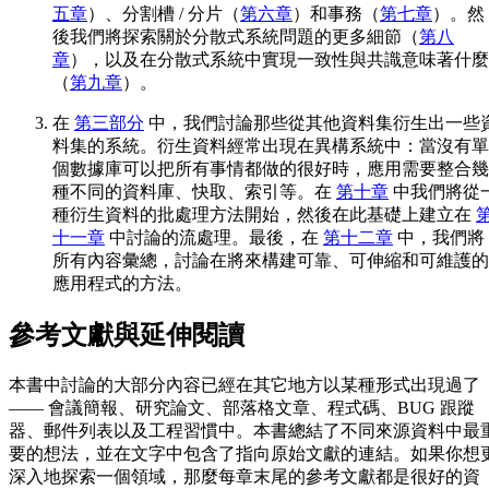
五章
）、分割槽 / 分片（
第六章
）和事務（
第七章
）。然
後我們將探索關於分散式系統問題的更多細節（
第八
章
），以及在分散式系統中實現一致性與共識意味著什麼
（
第九章
）。
在
第三部分
中，我們討論那些從其他資料集衍生出一些
料集的系統。衍生資料經常出現在異構系統中：當沒有單
個數據庫可以把所有事情都做的很好時，應用需要整合幾
種不同的資料庫、快取、索引等。在
第十章
中我們將從
種衍生資料的批處理方法開始，然後在此基礎上建立在
十一章
中討論的流處理。最後，在
第十二章
中，我們將
所有內容彙總，討論在將來構建可靠、可伸縮和可維護的
應用程式的方法。
參考文獻與延伸閱讀
本書中討論的大部分內容已經在其它地方以某種形式出現過了
—— 會議簡報、研究論文、部落格文章、程式碼、BUG 跟蹤
器、郵件列表以及工程習慣中。本書總結了不同來源資料中最
要的想法，並在文字中包含了指向原始文獻的連結。如果你想
深入地探索一個領域，那麼每章末尾的參考文獻都是很好的資