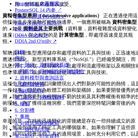
PostgreSQL 内幕探索 ↗
用，變得越來越難以接受。
PostgreSQL 14 内参 ↗
資料密集型應用（data-intensive applications）
正在透過使用這
Pigsty：开源 PG RDS ↗
些技術進步來推動可能性的邊界。一個應用被稱為
資料密集型
Pigsty: Free PG RDS ↗
的，如果
資料是其主要挑戰
（資料量，資料複雜度或資料變化
PG 扩展目录 ↗
速度）—— 與之相對的是
計算密集型
，即處理器速度是其瓶
DDIA O'reilly ↗
DDIA 2nd O'reilly ↗
頸。
目錄
幫助資料密集型應用儲存和處理資料的工具與技術，正迅速地
序言
應這些變化。新型資料庫系統（“NoSQL”）已經備受關注，而
第一部分：資料系統基礎
訊息佇列，快取，搜尋索引，批處理和流處理框架以及相關技
1. 可靠性、可伸縮性和可維護性
也非常重要。很多應用組合使用這些工具與技術。
2. 資料模型與查詢語言
這些生意盎然的時髦詞彙體現出人們對新的可能性的熱情，這
3. 儲存與檢索
一件好事。但是作為軟體工程師和架構師，如果要開發優秀的
4. 編碼與演化
用，我們還需要對各種層出不窮的技術及其利弊權衡有精準的
第二部分：分散式資料
術理解。為了獲得這種洞察，我們需要深挖時髦詞彙背後的內
5. 複製
容。
6. 分割槽
7. 事務
幸運的是，在技術迅速變化的背後總是存在一些持續成立的原
8. 分散式系統的麻煩
則，無論你使用了特定工具的哪個版本。如果你理解了這些原
9. 一致性與共識
則，就可以領會這些工具的適用場景，如何充分利用它們，以
第三部分：衍生資料