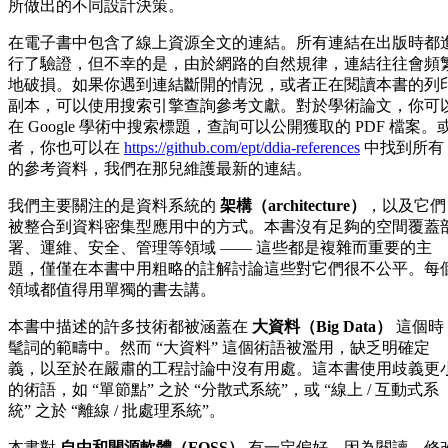
所做出的不同設計決策。
在電子書中包含了線上資源全文的連結。所有連結在出版時都
行了驗證，但不幸的是，由於網路的自然規律，連結往往會頻
地破損。如果你遇到連結斷開的情況，或者正在閱讀本書的列
副本，可以使用搜索引擎查詢參考文獻。對於學術論文，你可
在 Google 學術中搜索標題，查詢可以公開獲取的 PDF 檔案。
者，你也可以在
https://github.com/ept/ddia-references
中找到所有
的參考資料，我們在那兒維護最新的連結。
我們主要關注的是資料系統的
架構（architecture）
，以及它們
被整合到資料密集型應用中的方式。本書沒有足夠的空間覆蓋
署、運維、安全、管理等領域 —— 這些都是複雜而重要的主
題，僅僅在本書中用粗略的註解討論這些對它們很不公平。每
領域都值得用單獨的書去講。
本書中描述的許多技術都被涵蓋在
大資料（Big Data）
這個時
髦詞的範疇中。然而 “大資料” 這個術語被濫用，缺乏明確定
義，以至於在嚴肅的工程討論中沒有用處。這本書使用歧義更
的術語，如 “單節點” 之於 “分散式系統”，或 “線上 / 互動式系
統” 之於 “離線 / 批處理系統”。
本書對
自由和開源軟體（FOSS）
有一定偏好，因為閱讀、修