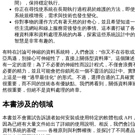
間），保持穩定執行。
你正在尋找使系統在長期執行過程易於維護的方法，即使
系統規模增長，需求與技術也發生變化。
你對事物的運作方式有著天然的好奇心，並且希望知道一
些主流網站和線上服務背後發生的事情。這本書打破了各
種資料庫和資料處理系統的內幕，探索這些系統設計中的
智慧是非常有趣的。
有時在討論可伸縮的資料系統時，人們會說：“你又不在谷歌或
亞馬遜，別操心可伸縮性了，直接上關係型資料庫”。這個陳述
有一定的道理：為了不必要的伸縮性而設計程式，不僅會浪費
必要的精力，並且可能會把你鎖死在一個不靈活的設計中。實
上這是一種 “過早最佳化” 的形式。不過，選擇合適的工具確實
很重要，而不同的技術各有優缺點。我們將看到，關係資料庫
然很重要，但絕不是資料處理的終章。
本書涉及的領域
本書並不會嘗試告訴讀者如何安裝或使用特定的軟體包或 API
因為已經有大量文件給出了詳細的使用說明。相反，我們會討
資料系統的基礎 —— 各種原則與利弊權衡，並探討了不同產品