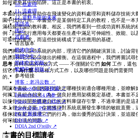
如何避免其中的陷阱。這正是本書的初衷。
10. 批處理
11. 流處理
本書的目標是幫助你在飛速變化的資料處理和資料儲存技術大
12. 資料系統的未來
園中找到方向。本書並不是某個特定工具的教程，也不是一本
術語表
滿枯燥理論的教科書。相反，我們將看到一些成功資料系統的
後記
例：許多流行應用每天都要在生產中滿足可伸縮性、效能、以
貢獻者
可靠性的要求，而這些技術構成了這些應用的基礎。
语言版本
简体中文 ↗
我們將深入這些系統的內部，理清它們的關鍵演算法，討論背
繁體中文 ↗
的原則和它們必須做出的權衡。在這個過程中，我們將嘗試尋
简体中文初版 ↗
思考
資料系統的有效方式 —— 不僅關於它們
如何
工作，還包
繁體中文初版 ↗
括它們
為什麼
以這種方式工作，以及哪些問題是我們需要問
参考链接
的。
博客：老冯云数 ↗
閱讀本書後，你能很好地決定哪種技術適合哪種用途，並瞭解
PostgreSQL 内幕探索 ↗
何將工具組合起來，為一個良好應用架構奠定基礎。本書並不
PostgreSQL 14 内参 ↗
以使你從頭開始構建自己的資料庫儲存引擎，不過幸運的是這
Pigsty：开源 PG RDS ↗
本上很少有必要。你將獲得對系統底層發生事情的敏銳直覺，
Pigsty: Free PG RDS ↗
PG 扩展目录 ↗
樣你就有能力推理它們的行為，做出優秀的設計決策，並追蹤
DDIA O'reilly ↗
何可能出現的問題。
DDIA 2nd O'reilly ↗
本書的目標讀者