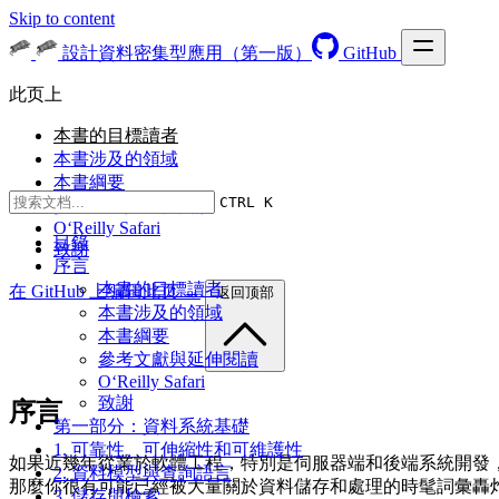
Skip to content
設計資料密集型應用（第一版）
GitHub
此页上
本書的目標讀者
本書涉及的領域
本書綱要
CTRL K
參考文獻與延伸閱讀
O‘Reilly Safari
目錄
致謝
序言
本書的目標讀者
在 GitHub 上编辑此页 →
返回顶部
本書涉及的領域
本書綱要
參考文獻與延伸閱讀
O‘Reilly Safari
致謝
序言
第一部分：資料系統基礎
1. 可靠性、可伸縮性和可維護性
如果近幾年從業於軟體工程，特別是伺服器端和後端系統開發
2. 資料模型與查詢語言
那麼你很有可能已經被大量關於資料儲存和處理的時髦詞彙轟
3. 儲存與檢索