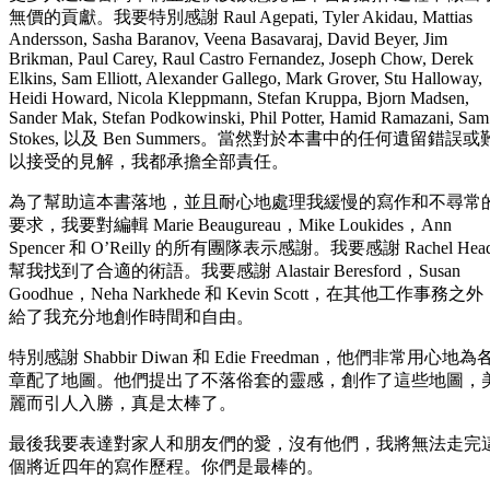
無價的貢獻。我要特別感謝 Raul Agepati, Tyler Akidau, Mattias
Andersson, Sasha Baranov, Veena Basavaraj, David Beyer, Jim
Brikman, Paul Carey, Raul Castro Fernandez, Joseph Chow, Derek
Elkins, Sam Elliott, Alexander Gallego, Mark Grover, Stu Halloway,
Heidi Howard, Nicola Kleppmann, Stefan Kruppa, Bjorn Madsen,
Sander Mak, Stefan Podkowinski, Phil Potter, Hamid Ramazani, Sam
Stokes, 以及 Ben Summers。當然對於本書中的任何遺留錯誤或
以接受的見解，我都承擔全部責任。
為了幫助這本書落地，並且耐心地處理我緩慢的寫作和不尋常
要求，我要對編輯 Marie Beaugureau，Mike Loukides，Ann
Spencer 和 O’Reilly 的所有團隊表示感謝。我要感謝 Rachel Hea
幫我找到了合適的術語。我要感謝 Alastair Beresford，Susan
Goodhue，Neha Narkhede 和 Kevin Scott，在其他工作事務之外
給了我充分地創作時間和自由。
特別感謝 Shabbir Diwan 和 Edie Freedman，他們非常用心地為
章配了地圖。他們提出了不落俗套的靈感，創作了這些地圖，
麗而引人入勝，真是太棒了。
最後我要表達對家人和朋友們的愛，沒有他們，我將無法走完
個將近四年的寫作歷程。你們是最棒的。