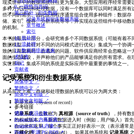
8. 分布式系统的麻烦
现实世界中的数据系统往往更为复杂。大型应用程序经常需要
9. 一致性与共识
多种方式访问和处理数据，没有一个数据库可以同时满足所有
第三部分：衍生数据
些不同的需求。因此应用程序通常组合使用多种组件：数据存
记录系统和衍生数据系统
储、索引、缓存、分析系统等等，并实现在这些组件中移动数
章节概述
的机制。
索引
10. 批处理
本书的最后一部分，会研究将多个不同数据系统（可能有着不
11. 流处理
数据模型，并针对不同的访问模式进行优化）集成为一个协调
12. 数据系统的未来
致的应用架构时，会遇到的问题。软件供应商经常会忽略这一
术语表
面的生态建设，并声称他们的产品能够满足你的所有需求。在
后记
实世界中，集成不同的系统是实际应用中最重要的事情之一。
贡献者
语言版本
记录系统和衍生数据系统
简体中文 ↗
繁體中文 ↗
从高层次上看，存储和处理数据的系统可以分为两大类：
简体中文初版 ↗
繁體中文初版 ↗
记录系统（System of record）
参考链接
博客：老冯云数 ↗
记录系统
，也被称为
真相源（source of truth）
，持有数
PostgreSQL 内幕探索 ↗
的权威版本。当新的数据进入时（例如，用户输入）首先
PostgreSQL 14 内参 ↗
会记录在这里。每个事实正正好好表示一次（表示通常是
Pigsty：开源 PG RDS ↗
正规化的
，即 normalized）。如果其他系统和
记录系统