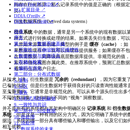
Pigsty: Free PG RDS ↗
间存在任何差异，那么记录系统中的值是正确的（根据定
PG 扩展目录 ↗
义）。
DDIA O'reilly ↗
衍生数据系统（Derived data systems）
DDIA 2nd O'reilly ↗
目录
衍生系统
中的数据，通常是另一个系统中的现有数据以
序言
种方式进行转换或处理的结果。如果丢失衍生数据，可以
第一部分：数据系统基础
从原始来源重新创建。典型的例子是
缓存（cache）
：如
1. 可靠性、可伸缩性和可维护性
果数据在缓存中，就可以由缓存提供服务；如果缓存不包
2. 数据模型与查询语言
含所需数据，则降级由底层数据库提供。非规范化的值，
3. 存储与检索
索引和物化视图亦属此类。在推荐系统中，预测汇总数据
4. 编码与演化
通常衍生自用户日志。
第二部分：分布式数据
从技术上讲，衍生数据是
冗余的（redundant）
，因为它重复
5. 复制
已有的信息。但是衍生数据对于获得良好的只读查询性能通常
6. 分区
至关重要的。它通常是非规范化的。可以从单个源头衍生出多
7. 事务
不同的数据集，使你能从不同的 “视角” 洞察数据。
8. 分布式系统的麻烦
9. 一致性与共识
并不是所有的系统都在其架构中明确区分
记录系统
和
衍生数
第三部分：衍生数据
系统
，但是这是一种有用的区分方式，因为它明确了系统中的
10. 批处理
据流：系统的哪一部分具有哪些输入和哪些输出，以及它们如
11. 流处理
相互依赖。
12. 数据系统的未来