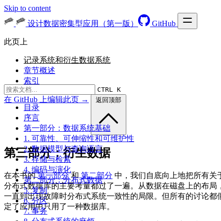
Skip to content
设计数据密集型应用（第一版）
GitHub
此页上
记录系统和衍生数据系统
章节概述
索引
CTRL K
在 GitHub 上编辑此页 →
返回顶部
目录
序言
第一部分：数据系统基础
1. 可靠性、可伸缩性和可维护性
2. 数据模型与查询语言
第三部分：衍生数据
3. 存储与检索
4. 编码与演化
在本书的
第一部分
和
第二部分
中，我们自底向上地把所有关
第二部分：分布式数据
分布式数据库的主要考量都过了一遍。从数据在磁盘上的布局
5. 复制
一直到出现故障时分布式系统一致性的局限。但所有的讨论都
6. 分区
定了应用中只用了一种数据库。
7. 事务