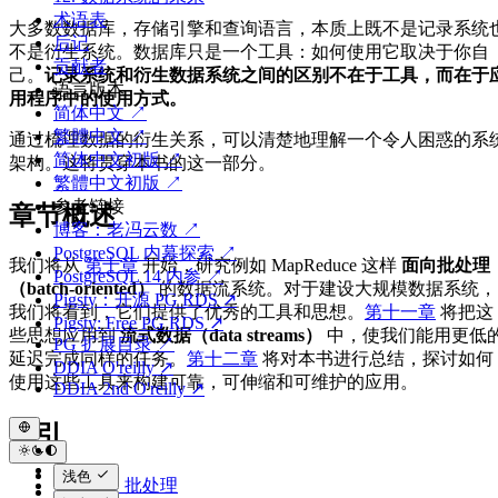
术语表
大多数数据库，存储引擎和查询语言，本质上既不是记录系统
后记
不是衍生系统。数据库只是一个工具：如何使用它取决于你自
贡献者
己。
记录系统和衍生数据系统之间的区别不在于工具，而在于
语言版本
用程序中的使用方式。
简体中文 ↗
繁體中文 ↗
通过梳理数据的衍生关系，可以清楚地理解一个令人困惑的系
简体中文初版 ↗
架构。这将贯穿本书的这一部分。
繁體中文初版 ↗
参考链接
章节概述
博客：老冯云数 ↗
PostgreSQL 内幕探索 ↗
我们将从
第十章
开始，研究例如 MapReduce 这样
面向批处理
PostgreSQL 14 内参 ↗
（batch-oriented）
的数据流系统。对于建设大规模数据系统，
Pigsty：开源 PG RDS ↗
我们将看到，它们提供了优秀的工具和思想。
第十一章
将把这
Pigsty: Free PG RDS ↗
些思想应用到
流式数据（data streams）
中，使我们能用更低
PG 扩展目录 ↗
延迟完成同样的任务。
第十二章
将对本书进行总结，探讨如何
DDIA O'reilly ↗
使用这些工具来构建可靠，可伸缩和可维护的应用。
DDIA 2nd O'reilly ↗
索引
浅色
第十章：批处理