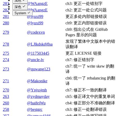
浅色
283
@WAangzE
ch3: 更正一处错别字
深色
282
@WAangzE
ch2: 更正一处公式问题
System
281
@lyuxi99
更正多处内部链接错误
280
@lyuxi99
ch9: 更正内部链接错误
ch9: 指出公式在 GitHub
279
@codexvn
Pages 显示的问题
发现了繁体中文版本中的错
278
@LJlkdskdjflsa
误翻译
275
@117503445
更正 LICENSE 链接
274
@uncle-lv
ch7: 修正错别字
ch7: 统一了 write skew 的翻
273
@quwang123
译
ch6: 统一了 rebalancing 的翻
271
@Makonike
译
270
@Ynjxsjmh
ch7: 修正不一致的翻译
263
@zydmayday
ch5: 修正译文中的重复单词
260
@haifeiWu
ch4: 修正部分不准确的翻译
258
@bestgrc
ch3: 修正一处翻译错误
257
@samwu4166
ch8: 修正一处拼写错误