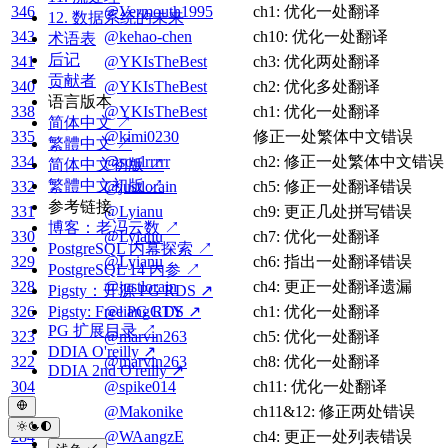
346
@Vermouth1995
ch1: 优化一处翻译
12. 数据系统的未来
343
@kehao-chen
ch10: 优化一处翻译
术语表
后记
341
@YKIsTheBest
ch3: 优化两处翻译
贡献者
340
@YKIsTheBest
ch2: 优化多处翻译
语言版本
338
@YKIsTheBest
ch1: 优化一处翻译
简体中文 ↗
335
@kimi0230
修正一处繁体中文错误
繁體中文 ↗
334
@soulrrrrr
ch2: 修正一处繁体中文错误
简体中文初版 ↗
繁體中文初版 ↗
332
@justlorain
ch5: 修正一处翻译错误
参考链接
331
@Lyianu
ch9: 更正几处拼写错误
博客：老冯云数 ↗
330
@Lyianu
ch7: 优化一处翻译
PostgreSQL 内幕探索 ↗
329
@Lyianu
ch6: 指出一处翻译错误
PostgreSQL 14 内参 ↗
328
@justlorain
ch4: 更正一处翻译遗漏
Pigsty：开源 PG RDS ↗
Pigsty: Free PG RDS ↗
326
@liangGTY
ch1: 优化一处翻译
PG 扩展目录 ↗
323
@marvin263
ch5: 优化一处翻译
DDIA O'reilly ↗
322
@marvin263
ch8: 优化一处翻译
DDIA 2nd O'reilly ↗
304
@spike014
ch11: 优化一处翻译
298
@Makonike
ch11&12: 修正两处错误
284
@WAangzE
ch4: 更正一处列表错误