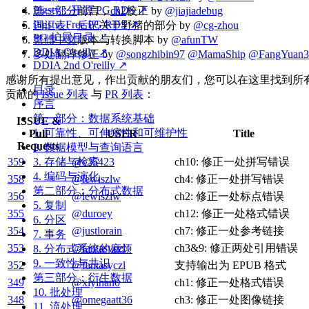
Pigsty：开源 PG RDS ↗
第一部分
前言，
ch2
校正 by
@jiajiadebug
Pigsty: Free PG RDS ↗
词汇表
、
后记
关于野猪的部分 by
@cg-zhou
PG 扩展目录 ↗
繁體中文
版本与转换脚本 by
@afunTW
DDIA O'reilly ↗
多处翻译修正 by
@songzhibin97
@MamaShip
@FangYuan3
DDIA 2nd O'reilly ↗
感谢所有提出意见，作出贡献的朋友们，您可以在这里找到所
目录
贡献的
Issue 列表
与
PR 列表
：
序言
第一部分：数据系统基础
ISSUE &
1. 可靠性、可伸缩性和可维护性
Pull
USER
Title
Requests
2. 数据模型与查询语言
3. 存储与检索
359
@c25423
ch10: 修正一处拼写错误
4. 编码与演化
358
@lewiszlw
ch4: 修正一处拼写错误
第二部分：分布式数据
356
@lewiszlw
ch2: 修正一处标点错误
5. 复制
355
@duroey
ch12: 修正一处格式错误
6. 分区
354
@justlorain
ch7: 修正一处参考链接
7. 事务
353
@fantasyczl
ch3&9: 修正两处引用错误
8. 分布式系统的麻烦
9. 一致性与共识
352
@fantasyczl
支持输出为 EPUB 格式
第三部分：衍生数据
349
@xiyihan0
ch1: 修正一处格式错误
10. 批处理
348
@omegaatt36
ch3: 修正一处图像链接
11. 流处理