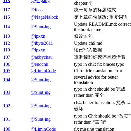
118
@yingang
chapter 4)
117
@feeeei
统一每章的标题格式
115
@NageNalock
第七章病句修改: 重复词语
Update README.md: correct
114
@Sunt-ing
the book name
113
@lpxxn
修改语句
112
@ibyte2011
Update ch9.md
110
@lpxxn
读已写入数据
107
@abbychau
單調鐘和好死还是赖活着
106
@enochii
typo in ch2: fix braces typo
105
@LiminCode
Chronicle translation error
several advice for better
104
@Sunt-ing
translation
typo in ch4: should be 完成
103
@Sunt-ing
rather than 完全
ch4: better-translation: 扼杀 
102
@Sunt-ing
破坏
typo in Ch4: should be “改变”
101
@Sunt-ing
rathr than “盖面”
100
@LiminCode
fix missing translation