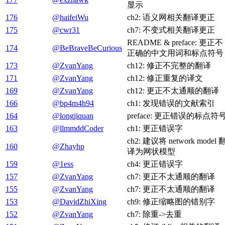
显示
176
@haifeiWu
ch2: 语义网相关翻译更正
175
@cwr31
ch7: 不变式相关翻译更正
README & preface: 更正不
174
@BeBraveBeCurious
正确的中文用词和标点符号
173
@ZvanYang
ch12: 修正不完整的翻译
171
@ZvanYang
ch12: 修正重复的译文
169
@ZvanYang
ch12: 更正不太通顺的翻译
166
@bp4m4h94
ch1: 发现错误的文献索引
164
@longjiquan
preface: 更正错误的标点符
163
@llmmddCoder
ch1: 更正错误字
ch2: 建议将 network model 
160
@Zhayhp
译为网状模型
159
@1ess
ch4: 更正错误字
157
@ZvanYang
ch7: 更正不太通顺的翻译
155
@ZvanYang
ch7: 更正不太通顺的翻译
153
@DavidZhiXing
ch9: 修正缩略图的错别字
152
@ZvanYang
ch7: 除重->去重