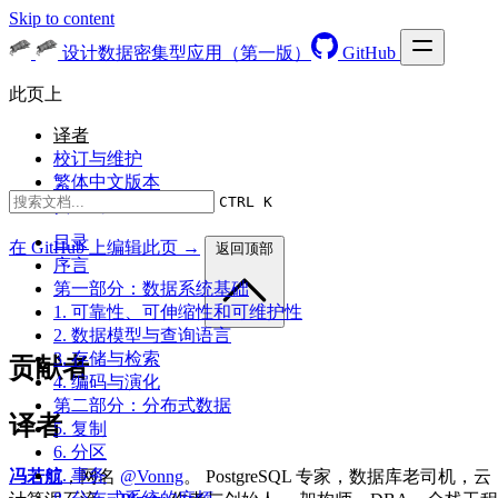
Skip to content
设计数据密集型应用（第一版）
GitHub
此页上
译者
校订与维护
繁体中文版本
CTRL K
贡献列表
目录
在 GitHub 上编辑此页 →
返回顶部
序言
第一部分：数据系统基础
1. 可靠性、可伸缩性和可维护性
2. 数据模型与查询语言
3. 存储与检索
贡献者
4. 编码与演化
第二部分：分布式数据
译者
5. 复制
6. 分区
7. 事务
冯若航
，网名
@Vonng
。 PostgreSQL 专家，数据库老司机，云