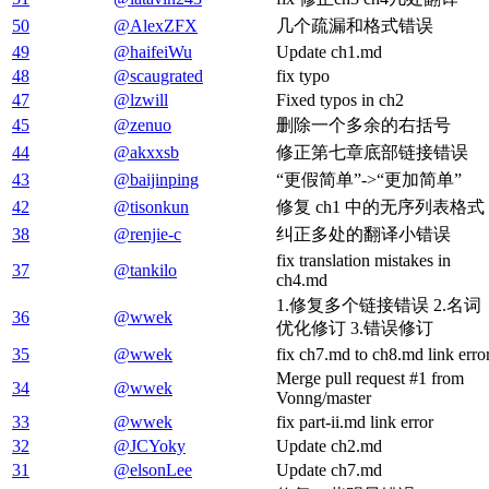
50
@AlexZFX
几个疏漏和格式错误
49
@haifeiWu
Update ch1.md
48
@scaugrated
fix typo
47
@lzwill
Fixed typos in ch2
45
@zenuo
删除一个多余的右括号
44
@akxxsb
修正第七章底部链接错误
43
@baijinping
“更假简单”->“更加简单”
42
@tisonkun
修复 ch1 中的无序列表格式
38
@renjie-c
纠正多处的翻译小错误
fix translation mistakes in
37
@tankilo
ch4.md
1.修复多个链接错误 2.名词
36
@wwek
优化修订 3.错误修订
35
@wwek
fix ch7.md to ch8.md link erro
Merge pull request #1 from
34
@wwek
Vonng/master
33
@wwek
fix part-ii.md link error
32
@JCYoky
Update ch2.md
31
@elsonLee
Update ch7.md