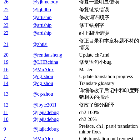
26
@yjhmelody
修复一些明显错误
25
@lqbilbo
修复链接错误
24
@artiship
修改词语顺序
23
@artiship
修正错别字
22
@artiship
纠正翻译错误
修正目录和本章标题不符的
21
@zhtisi
情况
20
@rentiansheng
Update ch7.md
19
@LHRchina
修复语句小bug
16
@MuAlex
Master
15
@cg-zhou
Update translation progress
14
@cg-zhou
Translate glossary
详细修改了后记中和印度野
13
@cg-zhou
猪相关的描述
12
@ibyte2011
修改了部分翻译
11
@jiajiadebug
ch2 100%
10
@jiajiadebug
ch2 20%
Preface, ch1, part-i translation
9
@jiajiadebug
minor fixes
7
@MuAlex
Ch6 translation pull request