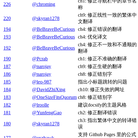
ch1: 修正导航栏中的章节名
226
@chroming
称
ch9: 修正线性一致的繁体中
220
@skyran1278
文翻译
194
@BeBraveBeCurious
ch4: 修正错误的翻译
193
@BeBraveBeCurious
ch4: 优化译文
ch4: 修正不一致和不通顺的
192
@BeBraveBeCurious
翻译
190
@Pcrab
ch1: 修正不准确的翻译
187
@narojay
ch9: 修正生硬的翻译
186
@narojay
ch8: 修正错别字
185
@leo-987
指出小标题跳转的问题
184
@DavidZhiXing
ch10: 修正失效的网址
183
@OneSizeFitsQuorum
ch8: 修正错别字
182
@lroolle
建议docsify的主题风格
181
@YunfengGao
ch2: 修正翻译错误
ch3: 指出繁体中文的转译错
180
@skyran1278
误
支持 Github Pages 里的公式
177
@exzhawk