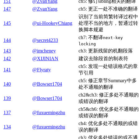
151
@ZvanYang
ch5: 修订sibling相关的翻译
147
@ZvanYang
ch5: 更正一处不准确的翻译
识别了当前简繁转译过程中
145
@ui-HookeyChiang
处理不当的地方，暂通过转
换脚本规避
ch7: 不翻译
next-key
144
@secret4233
locking
143
@imcheney
ch3: 更新残留的机翻段落
142
@XIJINIAN
建议去除段首的制表符
ch5: 发现一处错误格式的章
141
@Flyraty
节引用
ch5: 修正章节Summary中多
140
@Bowser1704
处不通顺的翻译
ch2&ch3: 修正多处不通顺的
139
@Bowser1704
或错误的翻译
ch5&ch6: 优化多处不通顺的
137
@fuxuemingzhu
或错误的翻译
ch4: 优化多处不通顺的或错
134
@fuxuemingzhu
误的翻译
ch3: 优化多处错误的或不通