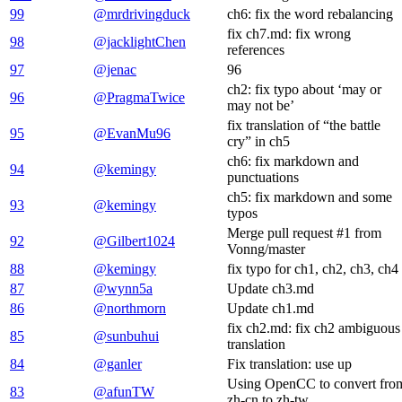
99
@mrdrivingduck
ch6: fix the word rebalancing
fix ch7.md: fix wrong
98
@jacklightChen
references
97
@jenac
96
ch2: fix typo about ‘may or
96
@PragmaTwice
may not be’
fix translation of “the battle
95
@EvanMu96
cry” in ch5
ch6: fix markdown and
94
@kemingy
punctuations
ch5: fix markdown and some
93
@kemingy
typos
Merge pull request #1 from
92
@Gilbert1024
Vonng/master
88
@kemingy
fix typo for ch1, ch2, ch3, ch4
87
@wynn5a
Update ch3.md
86
@northmorn
Update ch1.md
fix ch2.md: fix ch2 ambiguous
85
@sunbuhui
translation
84
@ganler
Fix translation: use up
Using OpenCC to convert fro
83
@afunTW
zh-cn to zh-tw