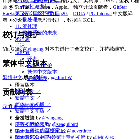
8. 分布式系统的麻烦
计算泥石流。
Pigsty
作者与创始人。 架构师，DBA，全栈工程
9. 一致性与共识
师 @ TanTan，Alibaba，Apple。 独立开源贡献者，
GitStar
第三部分：衍生数据
Ranking 585
，
国区活跃 Top20
。
DDIA
/
PG Internal
中文版译
10. 批处理
者，公众号：《老冯云数》，数据库 KOL。
11. 流处理
12. 数据系统的未来
校订与维护
术语表
后记
Yin Gang
@yingang
对本书进行了全文校订，并持续维护。
贡献者
译者
繁体中文版本
校订与维护
繁体中文版本
繁體中文
版本维护
by
@afunTW
贡献列表
语言版本
贡献列表
简体中文 ↗
繁體中文 ↗
简体中文初版 ↗
GitHub 贡献者列表
繁體中文初版 ↗
参考链接
全文校订 by
@yingang
博客：老冯云数 ↗
序言初翻修正
by
@seagullbird
PostgreSQL 内幕探索 ↗
第一章语法标点校正
by
@nevertiree
PostgreSQL 14 内参 ↗
第六章部分校正
与
第十章的初翻
by
@MuAlex