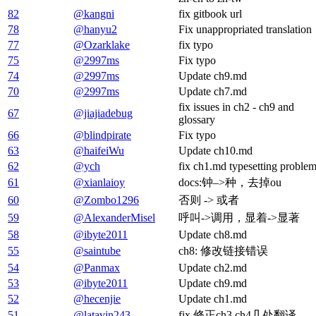
82
@kangni
fix gitbook url
78
@hanyu2
Fix unappropriated translation
77
@Ozarklake
fix typo
75
@2997ms
Fix typo
74
@2997ms
Update ch9.md
70
@2997ms
Update ch7.md
fix issues in ch2 - ch9 and
67
@jiajiadebug
glossary
66
@blindpirate
Fix typo
63
@haifeiWu
Update ch10.md
62
@ych
fix ch1.md typesetting proble
61
@xianlaioy
docs:钟–>种，去掉ou
60
@Zombo1296
否则 -> 或者
59
@AlexanderMisel
呼叫->调用，显着->显著
58
@ibyte2011
Update ch8.md
55
@saintube
ch8: 修改链接错误
54
@Panmax
Update ch2.md
53
@ibyte2011
Update ch9.md
52
@hecenjie
Update ch1.md
51
@latavin243
fix 修正ch3 ch4几处翻译