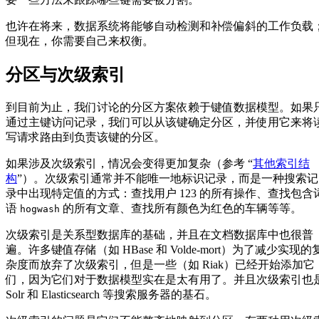
也许在将来，数据系统将能够自动检测和补偿偏斜的工作负载
但现在，你需要自己来权衡。
分区与次级索引
到目前为止，我们讨论的分区方案依赖于键值数据模型。如果
通过主键访问记录，我们可以从该键确定分区，并使用它来将
写请求路由到负责该键的分区。
如果涉及次级索引，情况会变得更加复杂（参考 “
其他索引结
构
”）。次级索引通常并不能唯一地标识记录，而是一种搜索记
录中出现特定值的方式：查找用户 123 的所有操作、查找包含
语
的所有文章、查找所有颜色为红色的车辆等等。
hogwash
次级索引是关系型数据库的基础，并且在文档数据库中也很普
遍。许多键值存储（如 HBase 和 Volde-mort）为了减少实现的
杂度而放弃了次级索引，但是一些（如 Riak）已经开始添加它
们，因为它们对于数据模型实在是太有用了。并且次级索引也
Solr 和 Elasticsearch 等搜索服务器的基石。