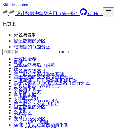
Skip to content
设计数据密集型应用（第一版）
GitHub
此页上
分区与复制
键值数据的分区
根据键的范围分区
CTRL K
根据键的散列分区
一致性哈希
目录
负载偏斜与热点消除
序言
分区与次级索引
第一部分：数据系统基础
基于文档的次级索引进行分区
1. 可靠性、可伸缩性和可维护性
基于关键词(Term)的次级索引进行分区
2. 数据模型与查询语言
分区再平衡
3. 存储与检索
再平衡策略
4. 编码与演化
反面教材：hash mod N
第二部分：分布式数据
固定数量的分区
5. 复制
动态分区
6. 分区
按节点比例分区
分区与复制
运维：手动还是自动再平衡