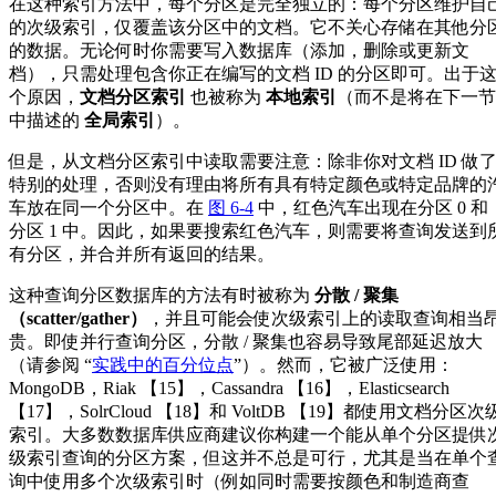
在这种索引方法中，每个分区是完全独立的：每个分区维护自
的次级索引，仅覆盖该分区中的文档。它不关心存储在其他分
的数据。无论何时你需要写入数据库（添加，删除或更新文
档），只需处理包含你正在编写的文档 ID 的分区即可。出于
个原因，
文档分区索引
也被称为
本地索引
（而不是将在下一节
中描述的
全局索引
）。
但是，从文档分区索引中读取需要注意：除非你对文档 ID 做
特别的处理，否则没有理由将所有具有特定颜色或特定品牌的
车放在同一个分区中。在
图 6-4
中，红色汽车出现在分区 0 和
分区 1 中。因此，如果要搜索红色汽车，则需要将查询发送到
有分区，并合并所有返回的结果。
这种查询分区数据库的方法有时被称为
分散 / 聚集
（scatter/gather）
，并且可能会使次级索引上的读取查询相当
贵。即使并行查询分区，分散 / 聚集也容易导致尾部延迟放大
（请参阅 “
实践中的百分位点
”）。然而，它被广泛使用：
MongoDB，Riak 【15】，Cassandra 【16】，Elasticsearch
【17】，SolrCloud 【18】和 VoltDB 【19】都使用文档分区次
索引。大多数数据库供应商建议你构建一个能从单个分区提供
级索引查询的分区方案，但这并不总是可行，尤其是当在单个
询中使用多个次级索引时（例如同时需要按颜色和制造商查