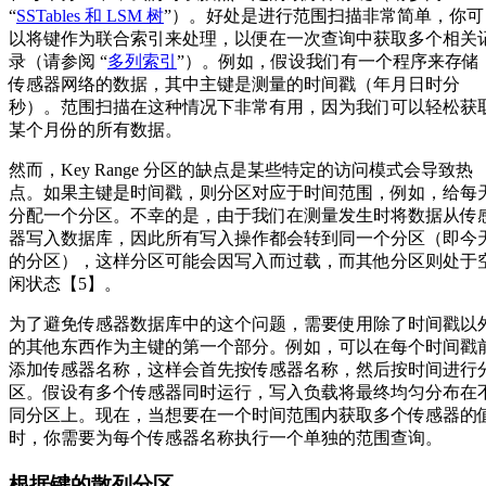
“
SSTables 和 LSM 树
”）。好处是进行范围扫描非常简单，你可
以将键作为联合索引来处理，以便在一次查询中获取多个相关
录（请参阅 “
多列索引
”）。例如，假设我们有一个程序来存储
传感器网络的数据，其中主键是测量的时间戳（年月日时分
秒）。范围扫描在这种情况下非常有用，因为我们可以轻松获
某个月份的所有数据。
然而，Key Range 分区的缺点是某些特定的访问模式会导致热
点。如果主键是时间戳，则分区对应于时间范围，例如，给每
分配一个分区。不幸的是，由于我们在测量发生时将数据从传
器写入数据库，因此所有写入操作都会转到同一个分区（即今
的分区），这样分区可能会因写入而过载，而其他分区则处于
闲状态【5】。
为了避免传感器数据库中的这个问题，需要使用除了时间戳以
的其他东西作为主键的第一个部分。例如，可以在每个时间戳
添加传感器名称，这样会首先按传感器名称，然后按时间进行
区。假设有多个传感器同时运行，写入负载将最终均匀分布在
同分区上。现在，当想要在一个时间范围内获取多个传感器的
时，你需要为每个传感器名称执行一个单独的范围查询。
根据键的散列分区