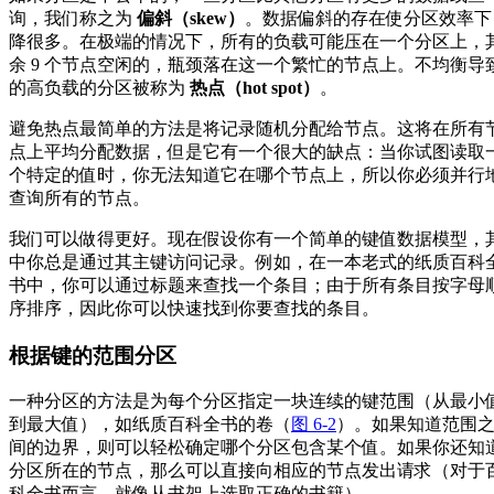
询，我们称之为
偏斜（skew）
。数据偏斜的存在使分区效率下
降很多。在极端的情况下，所有的负载可能压在一个分区上，
余 9 个节点空闲的，瓶颈落在这一个繁忙的节点上。不均衡导
的高负载的分区被称为
热点（hot spot）
。
避免热点最简单的方法是将记录随机分配给节点。这将在所有
点上平均分配数据，但是它有一个很大的缺点：当你试图读取
个特定的值时，你无法知道它在哪个节点上，所以你必须并行
查询所有的节点。
我们可以做得更好。现在假设你有一个简单的键值数据模型，
中你总是通过其主键访问记录。例如，在一本老式的纸质百科
书中，你可以通过标题来查找一个条目；由于所有条目按字母
序排序，因此你可以快速找到你要查找的条目。
根据键的范围分区
一种分区的方法是为每个分区指定一块连续的键范围（从最小
到最大值），如纸质百科全书的卷（
图 6-2
）。如果知道范围
间的边界，则可以轻松确定哪个分区包含某个值。如果你还知
分区所在的节点，那么可以直接向相应的节点发出请求（对于
科全书而言，就像从书架上选取正确的书籍）。