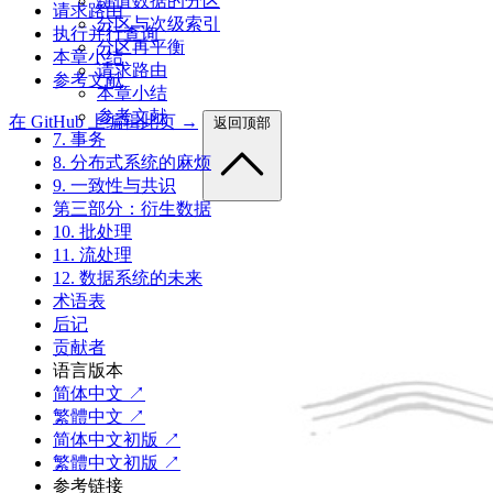
键值数据的分区
请求路由
分区与次级索引
执行并行查询
分区再平衡
本章小结
请求路由
参考文献
本章小结
参考文献
在 GitHub 上编辑此页 →
返回顶部
7. 事务
8. 分布式系统的麻烦
9. 一致性与共识
第三部分：衍生数据
10. 批处理
11. 流处理
12. 数据系统的未来
术语表
后记
贡献者
语言版本
简体中文 ↗
繁體中文 ↗
简体中文初版 ↗
繁體中文初版 ↗
参考链接