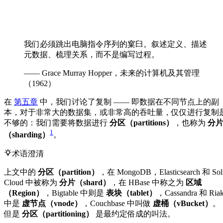
我们必须跳出电脑指令序列的窠臼。叙述定义、描述
元数据、梳理关系，而不是编写过程。
—— Grace Murray Hopper，未来的计算机及其管理
（1962）
在
第五章
中，我们讨论了复制 —— 即数据在不同节点上的副
本，对于非常大的数据集，或非常高的吞吐量，仅仅进行复制
不够的：我们需要将数据进行
分区（partitions）
，也称为
分
1
（sharding）
。
术语澄清
上文中的
分区（partition）
，在 MongoDB，Elasticsearch 和 Sol
Cloud 中被称为
分片（shard）
，在 HBase 中称之为
区域
（Region）
，Bigtable 中则是
表块（tablet）
，Cassandra 和 Ria
中是
虚节点（vnode）
，Couchbase 中叫做
虚桶（vBucket）
。
但是
分区（partitioning）
是最约定俗成的叫法。