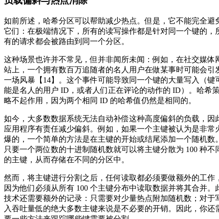
负载偏斜与热点消除
如前所述，哈希分区可以帮助减少热点。但是，它不能完全避
它们：在极端情况下，所有的读写操作都是针对同一个键的，
有的请求都会被路由到同一个分区。
这种场景也许并不常见，但并非闻所未闻：例如，在社交媒体
站上，一个拥有数百万追随者的名人用户在做某事时可能会引
一场风暴【14】。这个事件可能导致同一个键的大量写入（键
能是名人的用户 ID，或者人们正在评论的动作的 ID）。哈希
略不起作用，因为两个相同 ID 的哈希值仍然是相同的。
如今，大多数数据系统无法自动补偿这种高度偏斜的负载，因
应用程序有责任减少偏斜。例如，如果一个主键被认为是非常
爆的，一个简单的方法是在主键的开始或结尾添加一个随机数
只要一个两位数的十进制随机数就可以将主键分散为 100 种不
的主键，从而存储在不同的分区中。
然而，将主键进行分割之后，任何读取都必须要做额外的工作
因为他们必须从所有 100 个主键分布中读取数据并将其合并。
技术还需要额外的记录：只需要对少量热点附加随机数；对于
入吞吐量低的绝大多数主键来说是不必要的开销。因此，你还
要一些方法来跟踪哪些键需要被分割。