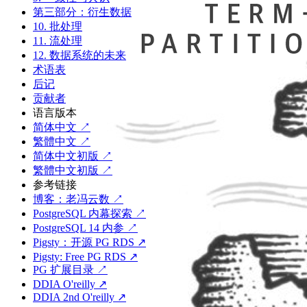
第三部分：衍生数据
10. 批处理
11. 流处理
12. 数据系统的未来
术语表
后记
贡献者
语言版本
简体中文 ↗
繁體中文 ↗
简体中文初版 ↗
繁體中文初版 ↗
参考链接
博客：老冯云数 ↗
PostgreSQL 内幕探索 ↗
PostgreSQL 14 内参 ↗
Pigsty：开源 PG RDS ↗
Pigsty: Free PG RDS ↗
PG 扩展目录 ↗
DDIA O'reilly ↗
DDIA 2nd O'reilly ↗