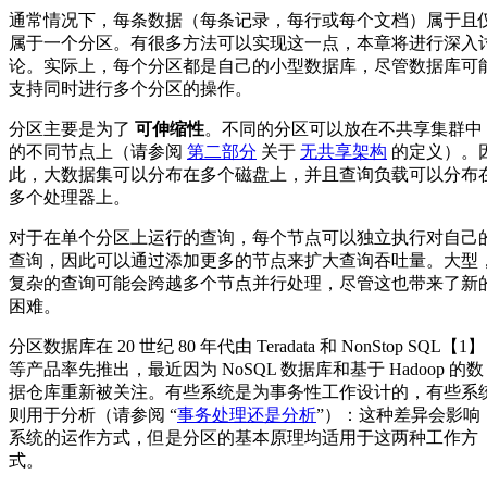
通常情况下，每条数据（每条记录，每行或每个文档）属于且
属于一个分区。有很多方法可以实现这一点，本章将进行深入
论。实际上，每个分区都是自己的小型数据库，尽管数据库可
支持同时进行多个分区的操作。
分区主要是为了
可伸缩性
。不同的分区可以放在不共享集群中
的不同节点上（请参阅
第二部分
关于
无共享架构
的定义）。
此，大数据集可以分布在多个磁盘上，并且查询负载可以分布
多个处理器上。
对于在单个分区上运行的查询，每个节点可以独立执行对自己
查询，因此可以通过添加更多的节点来扩大查询吞吐量。大型
复杂的查询可能会跨越多个节点并行处理，尽管这也带来了新
困难。
分区数据库在 20 世纪 80 年代由 Teradata 和 NonStop SQL【1】
等产品率先推出，最近因为 NoSQL 数据库和基于 Hadoop 的数
据仓库重新被关注。有些系统是为事务性工作设计的，有些系
则用于分析（请参阅 “
事务处理还是分析
”）：这种差异会影响
系统的运作方式，但是分区的基本原理均适用于这两种工作方
式。