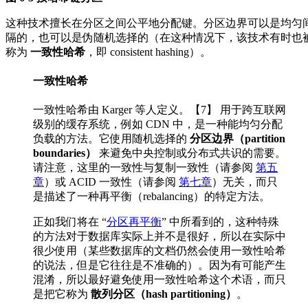
这种技术擅长在分区之间公平地分配键。分区边界可以是均匀
隔的，也可以是伪随机选择的（在这种情况下，该技术有时也
称为
一致性哈希
，即 consistent hashing）。
一致性哈希
一致性哈希由 Karger 等人定义。【7】 用于跨互联网
级别的缓存系统，例如 CDN 中，是一种能均匀分配
负载的方法。它使用随机选择的
分区边界（partition
boundaries）
来避免中央控制或分布式共识的需要。
请注意，这里的一致性与复制一致性（请参阅
第五
章
）或 ACID 一致性（请参阅
第七章
）无关，而只
是描述了一种再平衡（rebalancing）的特定方法。
正如我们将在 “
分区再平衡
” 中所看到的，这种特殊
的方法对于数据库实际上并不是很好，所以在实际中
很少使用（某些数据库的文档仍然会使用一致性哈希
的说法，但是它往往是不准确的）。因为有可能产生
混淆，所以最好避免使用一致性哈希这个术语，而只
是把它称为
散列分区（hash partitioning）
。