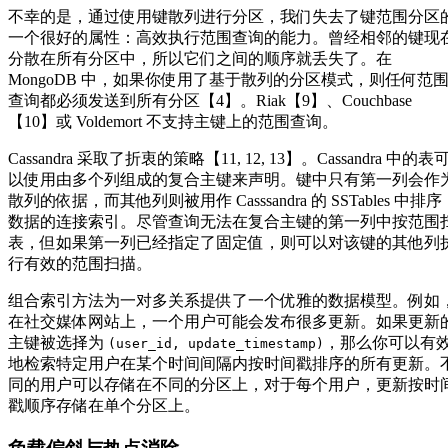
不幸的是，通过使用键散列进行分区，我们失去了键范围分区
一个很好的属性：高效执行范围查询的能力。曾经相邻的键现
分散在所有分区中，所以它们之间的顺序就丢失了。在
MongoDB 中，如果你使用了基于散列的分区模式，则任何范
查询都必须发送到所有分区【4】。Riak【9】、Couchbase
【10】或 Voldemort 不支持主键上的范围查询。
Cassandra 采取了折衷的策略【11, 12, 13】。Cassandra 中的表
以使用由多个列组成的复合主键来声明。键中只有第一列会作
散列的依据，而其他列则被用作 Casssandra 的 SSTables 中排序
数据的连接索引。尽管查询无法在复合主键的第一列中按范围
表，但如果第一列已经指定了固定值，则可以对该键的其他列
行有效的范围扫描。
组合索引方法为一对多关系提供了一个优雅的数据模型。例如
在社交媒体网站上，一个用户可能会发布很多更新。如果更新
主键被选择为
，那么你可以有
(user_id, update_timestamp)
地检索特定用户在某个时间间隔内按时间戳排序的所有更新。
同的用户可以存储在不同的分区上，对于每个用户，更新按时
戳顺序存储在单个分区上。