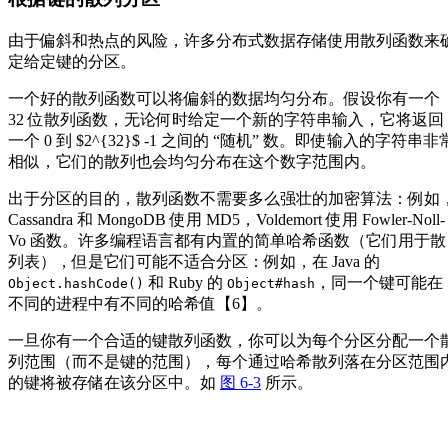
由于偏斜和热点的风险，许多分布式数据存储使用散列函数来
定给定键的分区。
一个好的散列函数可以将偏斜的数据均匀分布。假设你有一个
32 位散列函数，无论何时给定一个新的字符串输入，它将返回
一个 0 到 $2^{32}$ -1 之间的 “随机” 数。即使输入的字符串非
相似，它们的散列也会均匀分布在这个数字范围内。
出于分区的目的，散列函数不需要多么强壮的加密算法：例如
Cassandra 和 MongoDB 使用 MD5，Voldemort 使用 Fowler-Noll-
Vo 函数。许多编程语言都有内置的简单哈希函数（它们用于散
列表），但是它们可能不适合分区：例如，在 Java 的
和 Ruby 的
，同一个键可能在
Object.hashCode()
Object#hash
不同的进程中有不同的哈希值【6】。
一旦你有一个合适的键散列函数，你可以为每个分区分配一个
列范围（而不是键的范围），每个通过哈希散列落在分区范围
的键将被存储在该分区中。如
图 6-3
所示。