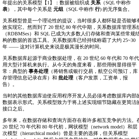
年提出的关系模型【1】：数据被组织成
关系
（SQL 中称作
表
），其中每个关系是
元组
（SQL 中称作
行
) 的无序集合。
关系模型曾是一个理论性的提议，当时很多人都怀疑是否能够
效实现它。然而到了 20 世纪 80 年代中期，关系数据库管理系
（RDBMSes）和 SQL 已成为大多数人们存储和查询某些常规
构的数据的首选工具。关系数据库已经持续称霸了大约 25~30
年 —— 这对计算机史来说是极其漫长的时间。
关系数据库起源于商业数据处理，在 20 世纪 60 年代和 70 年代
用大型计算机来执行。从今天的角度来看，那些用例显得很平
常：典型的
事务处理
（将销售或银行交易，航空公司预订，库
存管理信息记录在库）和
批处理
（客户发票，工资单，报
告）。
当时的其他数据库迫使应用程序开发人员必须考虑数据库内部
数据表示形式。关系模型致力于将上述实现细节隐藏在更简洁
接口之后。
多年来，在数据存储和查询方面存在着许多相互竞争的方法。
20 世纪 70 年代和 80 年代初，网状模型（network model）和层
次模型（hierarchical model）曾是主要的选择，但关系模型