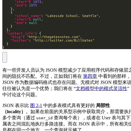
"start"
: 
1973
"end"
: 
1975
"school_name"
: 
"Lakeside School, Seattle"
"start"
: 
null
"end"
: 
null
"contact_info"
"blog"
: 
"http://thegatesnotes.com"
"twitter"
: 
"http://twitter.com/BillGates"
}
有一些开发人员认为 JSON 模型减少了应用程序代码和存储层
间的阻抗不匹配。不过，正如我们将在
第四章
中看到的那样，
JSON 作为数据编码格式也存在问题。无模式对 JSON 模型来
往往被认为是一个优势；我们将在 “
文档模型中的模式灵活性
”
中讨论这个问题。
JSON 表示比
图 2-1
中的多表模式具有更好的
局部性
（locality）
。如果在前面的关系型示例中获取简介，那需要执
多个查询（通过
查询每个表），或者在 User 表与其下
user_id
属表之间混乱地执行多路连接。而在 JSON 表示中，所有相关
息都在同一个地方，一个查询就足够了。