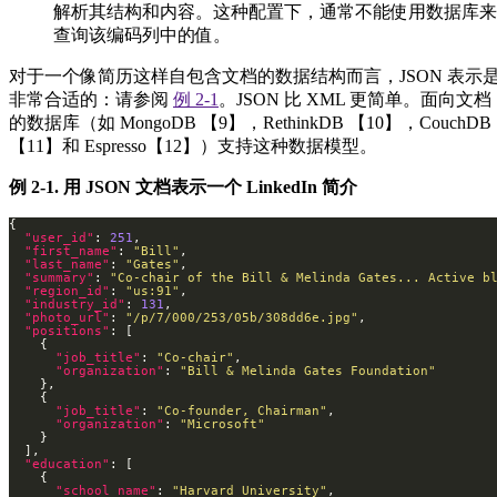
解析其结构和内容。这种配置下，通常不能使用数据库来
查询该编码列中的值。
对于一个像简历这样自包含文档的数据结构而言，JSON 表示
非常合适的：请参阅
例 2-1
。JSON 比 XML 更简单。面向文档
的数据库（如 MongoDB 【9】，RethinkDB 【10】，CouchDB
【11】和 Espresso【12】）支持这种数据模型。
例 2-1. 用 JSON 文档表示一个 LinkedIn 简介
"user_id"
: 
251
"first_name"
: 
"Bill"
"last_name"
: 
"Gates"
"summary"
: 
"Co-chair of the Bill & Melinda Gates... Active b
"region_id"
: 
"us:91"
"industry_id"
: 
131
"photo_url"
: 
"/p/7/000/253/05b/308dd6e.jpg"
"positions"
"job_title"
: 
"Co-chair"
"organization"
: 
"Bill & Melinda Gates Foundation"
"job_title"
: 
"Co-founder, Chairman"
"organization"
: 
"Microsoft"
"education"
"school_name"
: 
"Harvard University"