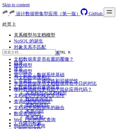
Skip to content
设计数据密集型应用（第一版）
GitHub
此页上
关系模型与文档模型
NoSQL 的诞生
对象关系不匹配
CTRL K
多对一和多对多的关系
文档数据库是否在重蹈覆辙？
目录
网状模型
序言
关系模型
第一部分：数据系统基础
与文档数据库相比
1. 可靠性、可伸缩性和可维护性
关系型数据库与文档数据库在今日的对比
2. 数据模型与查询语言
哪种数据模型更有助于简化应用代码？
关系模型与文档模型
文档模型中的模式灵活性
数据查询语言
查询的数据局部性
图数据模型
文档和关系数据库的融合
本章小结
数据查询语言
参考文献
Web 上的声明式查询
3. 存储与检索
MapReduce查询