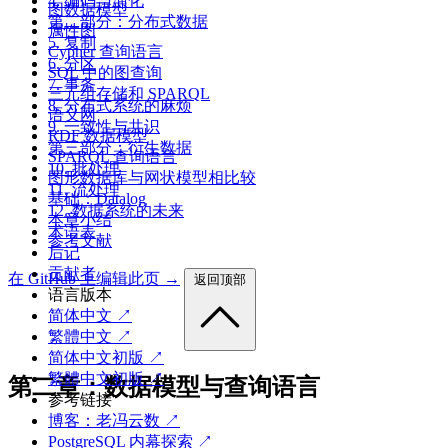
4. 编码与演化
图数据模型
第二部分：分布式数据
属性图
5. 复制
Cypher 查询语言
6. 分区
SQL 中的图查询
7. 事务
三元组存储和 SPARQL
8. 分布式系统的麻烦
语义网
9. 一致性与共识
RDF 数据模型
第三部分：衍生数据
SPARQL 查询语言
10. 批处理
图形数据库与网状模型相比较
11. 流处理
基础：Datalog
12. 数据系统的未来
本章小结
术语表
参考文献
后记
贡献者
在 GitHub 上编辑此页 →
返回顶部
语言版本
简体中文 ↗
繁體中文 ↗
简体中文初版 ↗
繁體中文初版 ↗
第二章：数据模型与查询语言
参考链接
博客：老冯云数 ↗
PostgreSQL 内幕探索 ↗