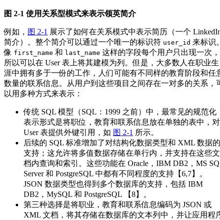
图 2-1 使用关系型模式来表示领英简介
例如，
图 2-1
展示了如何在关系模式中表示简历（一个 LinkedI
简介）。整个简介可以通过一个唯一的标识符
来标识
user_id
像
和
这样的字段每个用户只出现一次，
first_name
last_name
所以可以在 User 表上将其建模为列。但是，大多数人在职业生
涯中拥有多于一份的工作，人们可能有不同样的教育阶段和任
数量的联系信息。从用户到这些项目之间存在一对多的关系，
以用多种方式来表示：
传统 SQL 模型（SQL：1999 之前）中，最常见的规范化
表示形式是将职位，教育和联系信息放在单独的表中，对
User 表提供外键引用，如
图 2-1
所示。
后续的 SQL 标准增加了对结构化数据类型和 XML 数据
支持；这允许将多值数据存储在单行内，并支持在这些文
档内查询和索引。这些功能在 Oracle，IBM DB2，MS SQ
Server 和 PostgreSQL 中都有不同程度的支持【6,7】。
JSON 数据类型也得到多个数据库的支持，包括 IBM
DB2，MySQL 和 PostgreSQL 【8】。
第三种选择是将职业，教育和联系信息编码为 JSON 或
XML 文档，将其存储在数据库的文本列中，并让应用程