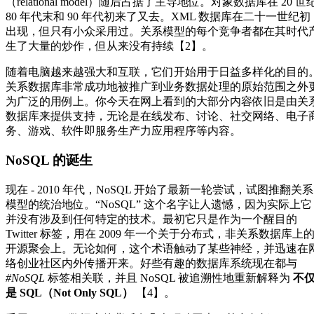
（relational model）随后占据了主导地位。对象数据库在 20 世
80 年代末和 90 年代初来了又去。XML 数据库在二十一世纪初
出现，但只有小众采用过。关系模型的每个竞争者都在其时代
生了大量的炒作，但从来没有持续【2】。
随着电脑越来越强大和互联，它们开始用于日益多样化的目的
关系数据库非常成功地被推广到业务数据处理的原始范围之外
为广泛的用例上。你今天在网上看到的大部分内容依旧是由关
数据库来提供支持，无论是在线发布、讨论、社交网络、电子
务、游戏、软件即服务生产力应用程序等内容。
NoSQL 的诞生
现在 - 2010 年代，NoSQL 开始了最新一轮尝试，试图推翻关系
模型的统治地位。“NoSQL” 这个名字让人遗憾，因为实际上它
并没有涉及到任何特定的技术。最初它只是作为一个醒目的
Twitter 标签，用在 2009 年一个关于分布式，非关系数据库上
开源聚会上。无论如何，这个术语触动了某些神经，并迅速在
络创业社区内外传播开来。好些有趣的数据库系统现在都与
#NoSQL
标签相关联，并且 NoSQL 被追溯性地重新解释为
不
是 SQL（Not Only SQL）
【4】。