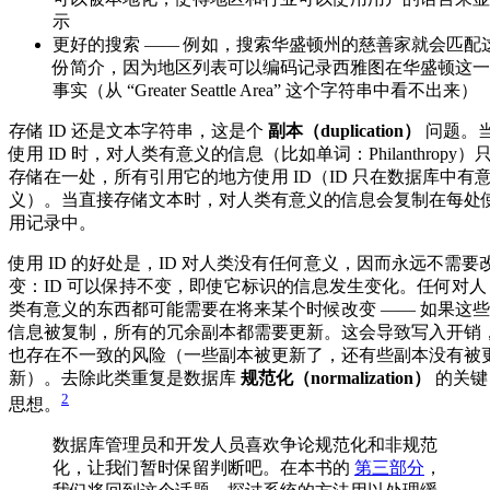
示
更好的搜索 —— 例如，搜索华盛顿州的慈善家就会匹配
份简介，因为地区列表可以编码记录西雅图在华盛顿这一
事实（从 “Greater Seattle Area” 这个字符串中看不出来）
存储 ID 还是文本字符串，这是个
副本（duplication）
问题。
使用 ID 时，对人类有意义的信息（比如单词：Philanthropy）
存储在一处，所有引用它的地方使用 ID（ID 只在数据库中有
义）。当直接存储文本时，对人类有意义的信息会复制在每处
用记录中。
使用 ID 的好处是，ID 对人类没有任何意义，因而永远不需要
变：ID 可以保持不变，即使它标识的信息发生变化。任何对人
类有意义的东西都可能需要在将来某个时候改变 —— 如果这些
信息被复制，所有的冗余副本都需要更新。这会导致写入开销
也存在不一致的风险（一些副本被更新了，还有些副本没有被
新）。去除此类重复是数据库
规范化（normalization）
的关键
2
思想。
数据库管理员和开发人员喜欢争论规范化和非规范
化，让我们暂时保留判断吧。在本书的
第三部分
，