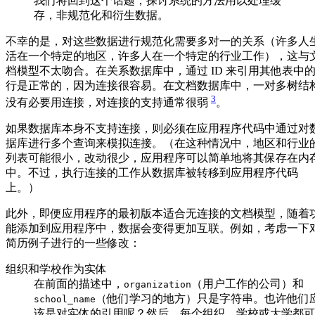
我们将回到这个话题，探讨系统的方法用以处理缓
存，非规范化和衍生数据。
不幸的是，对这些数据进行规范化需要多对一的关系（许多人
活在一个特定的地区，许多人在一个特定的行业工作），这与
档模型不太吻合。在关系数据库中，通过 ID 来引用其他表中
行是正常的，因为连接很容易。在文档数据库中，一对多树结
3
没有必要用连接，对连接的支持通常很弱
。
如果数据库本身不支持连接，则必须在应用程序代码中通过对
据库进行多个查询来模拟连接。（在这种情况中，地区和行业
列表可能很小，改动很少，应用程序可以简单地将其保存在内
中。不过，执行连接的工作从数据库被转移到应用程序代码
上。）
此外，即便应用程序的最初版本适合无连接的文档模型，随着
能添加到应用程序中，数据会变得更加互联。例如，考虑一下
简历例子进行的一些修改：
组织和学校作为实体
在前面的描述中，
（用户工作的公司）和
organization
（他们学习的地方）只是字符串。也许他们
school_name
该是对实体的引用呢？然后，每个组织、学校或大学都可