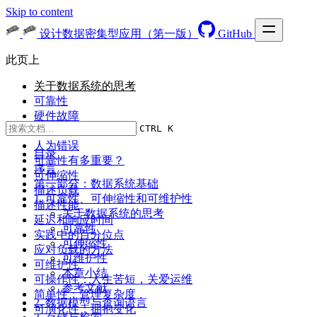
Skip to content
设计数据密集型应用（第一版）
GitHub
此页上
关于数据系统的思考
可靠性
硬件故障
CTRL K
软件错误
人为错误
目录
可靠性有多重要？
序言
可伸缩性
第一部分：数据系统基础
描述负载
1. 可靠性、可伸缩性和可维护性
描述性能
关于数据系统的思考
延迟和响应时间
可靠性
实践中的百分位点
可伸缩性
应对负载的方法
可维护性
可维护性
本章小结
可操作性：人生苦短，关爱运维
参考文献
简单性：管理复杂度
2. 数据模型与查询语言
可演化性：拥抱变化