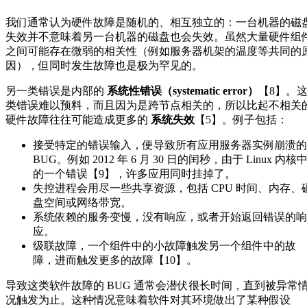
我们通常认为硬件故障是随机的、相互独立的：一台机器的磁
失效并不意味着另一台机器的磁盘也会失效。虽然大量硬件组
之间可能存在微弱的相关性（例如服务器机架的温度等共同的
因），但同时发生故障也是极为罕见的。
另一类错误是内部的
系统性错误（systematic error）
【8】。
类错误难以预料，而且因为是跨节点相关的，所以比起不相关
硬件故障往往可能造成更多的
系统失效
【5】。例子包括：
接受特定的错误输入，便导致所有应用服务器实例崩溃的
BUG。例如 2012 年 6 月 30 日的闰秒，由于 Linux 内核
的一个错误【9】，许多应用同时挂掉了。
失控进程会用尽一些共享资源，包括 CPU 时间、内存、
盘空间或网络带宽。
系统依赖的服务变慢，没有响应，或者开始返回错误的响
应。
级联故障，一个组件中的小故障触发另一个组件中的故
障，进而触发更多的故障【10】。
导致这类软件故障的 BUG 通常会潜伏很长时间，直到被异常
况触发为止。这种情况意味着软件对其环境做出了某种假设