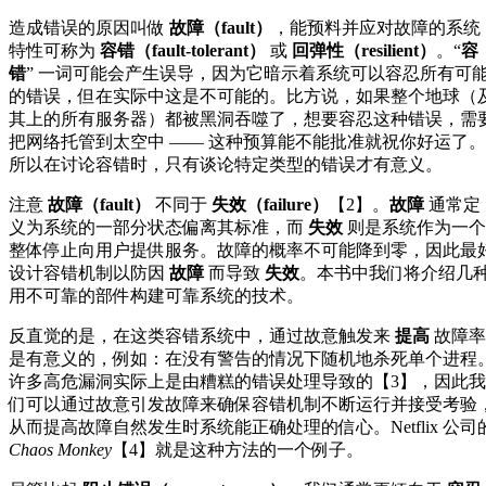
造成错误的原因叫做
故障（fault）
，能预料并应对故障的系统
特性可称为
容错（fault-tolerant）
或
回弹性（resilient）
。“
容
错
” 一词可能会产生误导，因为它暗示着系统可以容忍所有可
的错误，但在实际中这是不可能的。比方说，如果整个地球（
其上的所有服务器）都被黑洞吞噬了，想要容忍这种错误，需
把网络托管到太空中 —— 这种预算能不能批准就祝你好运了。
所以在讨论容错时，只有谈论特定类型的错误才有意义。
注意
故障（fault）
不同于
失效（failure）
【2】。
故障
通常定
义为系统的一部分状态偏离其标准，而
失效
则是系统作为一个
整体停止向用户提供服务。故障的概率不可能降到零，因此最
设计容错机制以防因
故障
而导致
失效
。本书中我们将介绍几
用不可靠的部件构建可靠系统的技术。
反直觉的是，在这类容错系统中，通过故意触发来
提高
故障率
是有意义的，例如：在没有警告的情况下随机地杀死单个进程
许多高危漏洞实际上是由糟糕的错误处理导致的【3】，因此我
们可以通过故意引发故障来确保容错机制不断运行并接受考验
从而提高故障自然发生时系统能正确处理的信心。Netflix 公司
Chaos Monkey
【4】就是这种方法的一个例子。