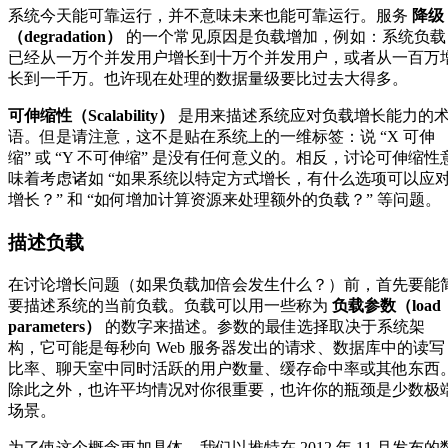
系统今天能可靠运行，并不意味未来也能可靠运行。服务
降级
（degradation）
的一个常见原因是负载增加，例如：系统负载
已经从一万个并发用户增长到十万个并发用户，或者从一百万
长到一千万。也许现在处理的数据量级要比过去大得多。
可伸缩性（Scalability）
是用来描述系统应对负载增长能力的
语。但是请注意，这不是贴在系统上的一维标签：说 “X 可伸
缩” 或 “Y 不可伸缩” 是没有任何意义的。相反，讨论可伸缩性
味着考虑诸如 “如果系统以特定方式增长，有什么选项可以应
增长？” 和 “如何增加计算资源来处理额外的负载？” 等问题。
描述负载
在讨论增长问题（如果负载加倍会发生什么？）前，首先要能
要描述系统的当前负载。负载可以用一些称为
负载参数（load
parameters）
的数字来描述。参数的最佳选择取决于系统架
构，它可能是每秒向 Web 服务器发出的请求、数据库中的读写
比率、聊天室中同时活跃的用户数量、缓存命中率或其他东西
除此之外，也许平均情况对你很重要，也许你的瓶颈是少数极
场景。
为了使这个概念更加具体，我们以推特在 2012 年 11 月发布的