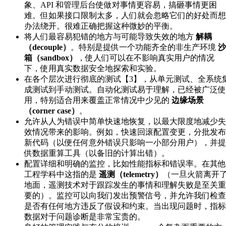
象、API 和管理后台使做对事情更容易，搞砸事情更困
难。但如果接口限制太多，人们就会忽略它们的好处而想
办法绕开。很难正确把握这种微妙的平衡。
将人们最容易犯错的地方与可能导致失效的地方
解耦
（decouple）
。特别是提供一个功能齐全的非生产环境
沙
箱（sandbox）
，使人们可以在不影响真实用户的情况
下，使用真实数据安全地探索和实验。
在各个层次进行彻底的测试【3】，从单元测试、全系统
成测试到手动测试。自动化测试易于理解，已经被广泛使
用，特别适合用来覆盖正常情况中少见的
边缘场景
（corner case）
。
允许从人为错误中简单快速地恢复，以最大限度地减少失
效情况带来的影响。例如，快速回滚配置变更，分批发布
新代码（以便任何意外错误只影响一小部分用户），并提
供数据重算工具（以备旧的计算出错）。
配置详细和明确的监控，比如性能指标和错误率。在其他
工程学科中这指的是
遥测（telemetry）
（一旦火箭离开
地面，遥测技术对于跟踪发生的事情和理解失败是至关重
要的）。监控可以向我们发出预警信号，并允许我们检查
是否有任何地方违反了假设和约束。当出现问题时，指标
数据对于问题诊断是非常宝贵的。