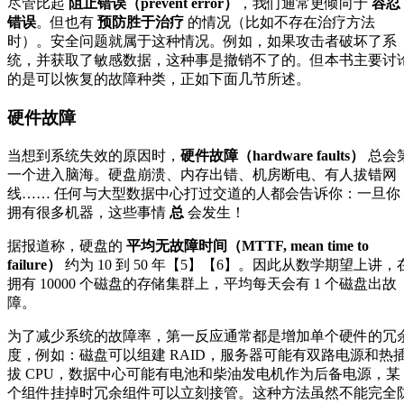
尽管比起
阻止错误（prevent error）
，我们通常更倾向于
容忍
错误
。但也有
预防胜于治疗
的情况（比如不存在治疗方法
时）。安全问题就属于这种情况。例如，如果攻击者破坏了系
统，并获取了敏感数据，这种事是撤销不了的。但本书主要讨
的是可以恢复的故障种类，正如下面几节所述。
硬件故障
当想到系统失效的原因时，
硬件故障（hardware faults）
总会
一个进入脑海。硬盘崩溃、内存出错、机房断电、有人拔错网
线…… 任何与大型数据中心打过交道的人都会告诉你：一旦你
拥有很多机器，这些事情
总
会发生！
据报道称，硬盘的
平均无故障时间（MTTF, mean time to
failure）
约为 10 到 50 年【5】【6】。因此从数学期望上讲，
拥有 10000 个磁盘的存储集群上，平均每天会有 1 个磁盘出故
障。
为了减少系统的故障率，第一反应通常都是增加单个硬件的冗
度，例如：磁盘可以组建 RAID，服务器可能有双路电源和热
拔 CPU，数据中心可能有电池和柴油发电机作为后备电源，某
个组件挂掉时冗余组件可以立刻接管。这种方法虽然不能完全