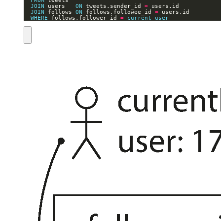
FROM
JOIN
 users   
ON
 tweets.sender_id 
=
JOIN
 follows 
ON
 follows.followee_id 
=
WHERE
 follows.follower_id 
=
current_user