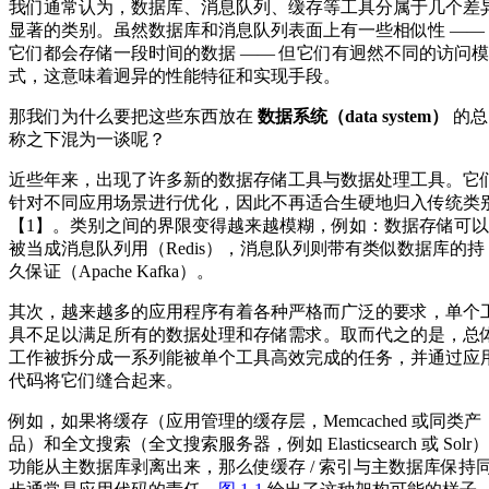
我们通常认为，数据库、消息队列、缓存等工具分属于几个差
显著的类别。虽然数据库和消息队列表面上有一些相似性 ——
它们都会存储一段时间的数据 —— 但它们有迥然不同的访问模
式，这意味着迥异的性能特征和实现手段。
那我们为什么要把这些东西放在
数据系统（data system）
的总
称之下混为一谈呢？
近些年来，出现了许多新的数据存储工具与数据处理工具。它
针对不同应用场景进行优化，因此不再适合生硬地归入传统类
【1】。类别之间的界限变得越来越模糊，例如：数据存储可以
被当成消息队列用（Redis），消息队列则带有类似数据库的持
久保证（Apache Kafka）。
其次，越来越多的应用程序有着各种严格而广泛的要求，单个
具不足以满足所有的数据处理和存储需求。取而代之的是，总
工作被拆分成一系列能被单个工具高效完成的任务，并通过应
代码将它们缝合起来。
例如，如果将缓存（应用管理的缓存层，Memcached 或同类产
品）和全文搜索（全文搜索服务器，例如 Elasticsearch 或 Solr）
功能从主数据库剥离出来，那么使缓存 / 索引与主数据库保持