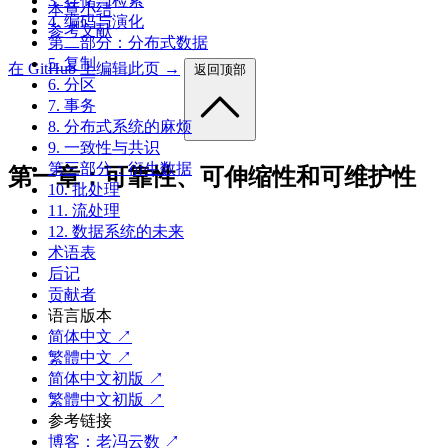
3. 存储与检索
本章小结
4. 编码与演化
参考文献
第二部分：分布式数据
5. 复制
在 GitHub 上编辑此页 →
返回顶部
6. 分区
7. 事务
8. 分布式系统的麻烦
9. 一致性与共识
第三部分：衍生数据
第一章：可靠性、可伸缩性和可维护性
10. 批处理
11. 流处理
12. 数据系统的未来
术语表
后记
贡献者
语言版本
简体中文 ↗
繁體中文 ↗
简体中文初版 ↗
繁體中文初版 ↗
参考链接
博客：老冯云数 ↗