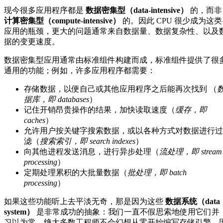
现今很多应用程序都是
数据密集型（data-intensive）
的，而非
计算密集型（compute-intensive）
的。因此 CPU 很少成为这类
应用的瓶颈，更大的问题通常来自数据量、数据复杂性、以及
据的变更速度。
数据密集型应用通常由标准组件构建而成，标准组件提供了很
通用的功能；例如，许多应用程序都需要：
存储数据，以便自己或其他应用程序之后能再次找到 （
据库，即 databases
）
记住开销昂贵操作的结果，加快读取速度（
缓存，即
caches
）
允许用户按关键字搜索数据，或以各种方式对数据进行过
滤（
搜索索引，即 search indexes
）
向其他进程发送消息，进行异步处理（
流处理，即 stream
processing
）
定期处理累积的大批量数据（
批处理，即 batch
processing
）
如果这些功能听上去平淡无奇，那是因为这些
数据系统（data
system）
是非常成功的抽象：我们一直不假思索地使用它们并
习以为常。绝大多数工程师不会幻想从零开始编写存储引擎，