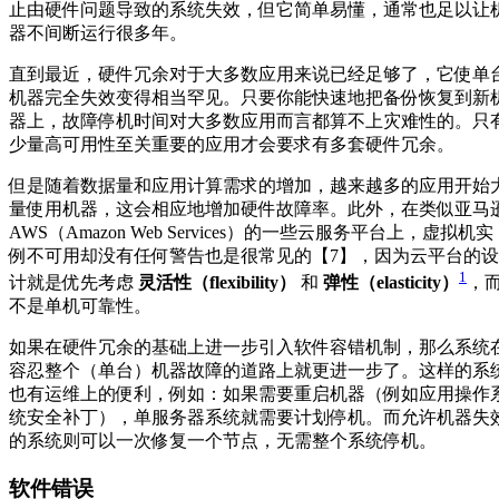
止由硬件问题导致的系统失效，但它简单易懂，通常也足以让
器不间断运行很多年。
直到最近，硬件冗余对于大多数应用来说已经足够了，它使单
机器完全失效变得相当罕见。只要你能快速地把备份恢复到新
器上，故障停机时间对大多数应用而言都算不上灾难性的。只
少量高可用性至关重要的应用才会要求有多套硬件冗余。
但是随着数据量和应用计算需求的增加，越来越多的应用开始
量使用机器，这会相应地增加硬件故障率。此外，在类似亚马
AWS（Amazon Web Services）的一些云服务平台上，虚拟机实
例不可用却没有任何警告也是很常见的【7】，因为云平台的设
1
计就是优先考虑
灵活性（flexibility）
和
弹性（elasticity）
，
不是单机可靠性。
如果在硬件冗余的基础上进一步引入软件容错机制，那么系统
容忍整个（单台）机器故障的道路上就更进一步了。这样的系
也有运维上的便利，例如：如果需要重启机器（例如应用操作
统安全补丁），单服务器系统就需要计划停机。而允许机器失
的系统则可以一次修复一个节点，无需整个系统停机。
软件错误