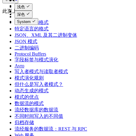
浅色
此页上
深色
System
编码数据的格式
特定语言的格式
JSON、XML 及其二进制变体
JSON 模式
二进制编码
Protocol Buffers
字段标签与模式演化
Avro
写入者模式与读取者模式
模式演化规则
但什么是写入者模式？
动态生成的模式
模式的优点
数据流的模式
流经数据库的数据流
不同时间写入的不同值
归档存储
流经服务的数据流：REST 与 RPC
Web 服务