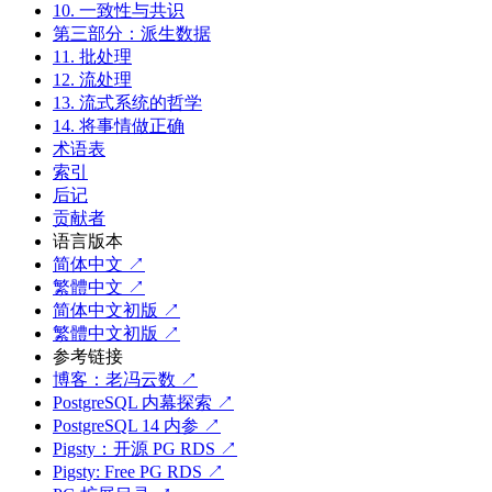
10. 一致性与共识
第三部分：派生数据
11. 批处理
12. 流处理
13. 流式系统的哲学
14. 将事情做正确
术语表
索引
后记
贡献者
语言版本
简体中文 ↗
繁體中文 ↗
简体中文初版 ↗
繁體中文初版 ↗
参考链接
博客：老冯云数 ↗
PostgreSQL 内幕探索 ↗
PostgreSQL 14 内参 ↗
Pigsty：开源 PG RDS ↗
Pigsty: Free PG RDS ↗